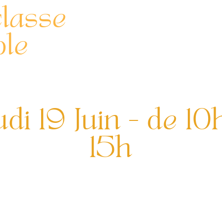
lasse
le
udi 19 Juin - de 10
15h