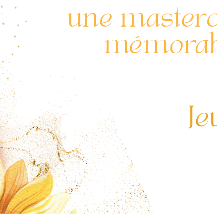
une masterc
mémorab
Je