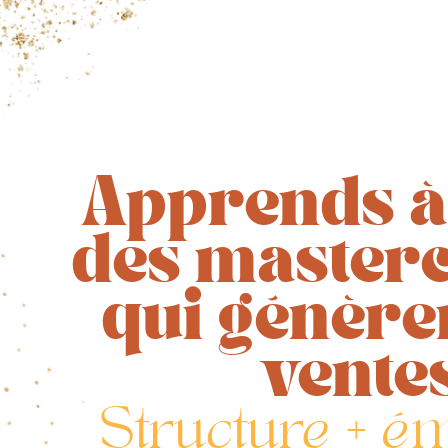
Apprends à
des masterc
qui génère
vente
Structure + é