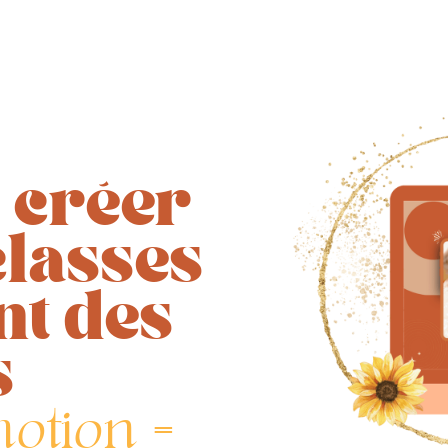
 créer
lasses
nt des
s
motion =