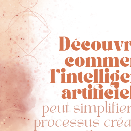
Découv
comme
l'intellig
artificie
peut simplifie
processus créa