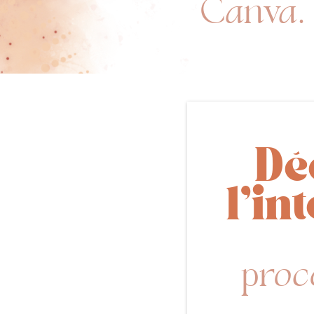
Canva.
Dé
l'in
proc