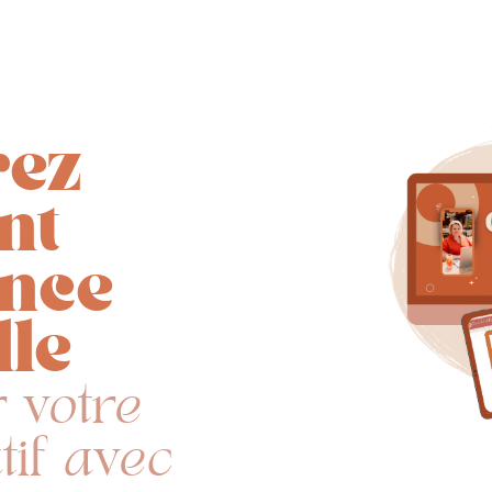
rez
nt
ence
lle
r votre
tif avec