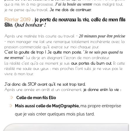
qui a mis fin à ma grossesse.
mais malgré tout,
J’ai la boule au ventre
je ne pense qu’au travail.
Je me dois de continuer.
Février 2019 :
je porte de nouveau la vie, celle de mon fils
Elio.
Quel bonheur !
Après une matinée très courte au travail -
20 minutes pour être précise
- mon manager me fait une remarque totalement incohérente avec la
pression commerciale qu’il exerce sur moi chaque jour.
C'est la goutte de trop ! Je quitte mon poste.
“
Je ne sais pas quand tu
” lui dis-je en éteignant l’écran de mon ordinateur.
me reverras
La réalité c’est qu’à ce moment je suis
aux portes du burn out.
Et cette
réalité me saute aux yeux : mes proches l’ont subi, je ne veux pas le
vivre à mon tour.
J'ai donc dis STOP avant qu'il ne soit trop tard.
Après une année en arrêt et un confinement,
je donne enfin la vie :
Celle de mon fils Elio
Mais aussi celle de MarjOgraphie,
ma propre entreprise
que je vais créer quelques mois plus tard.