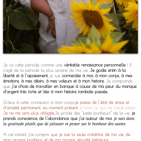
Je vis cette période comme une
véritable renaissance personnelle
! Il
s’agit de la période la plus sereine de ma vie.
Je goûte enfin à la
liberté et à l'apaisement,
je suis
connectée à moi, à mon corps, à mes
émotions, à mes désirs, à mes valeurs et à mon histoire.
Je comprends
que
j'ai choisi de travailler en banque à cause de ma peur du manque
d'argent très forte et liée à mon histoire familiale passée.
Grâce à cette connexion à mon corps,
je passe de l'état de stress et
d'anxiété permanent, au moment présent
, à faire ce qui me faisait plaisir.
Je ne me sens plus obligée.
Je profite des "petits bonheurs" de la vie,
je
prends conscience de l'abondance que j'ai autour de moi
,
je suis dans
la gratitude plutôt que de jalouser et pester sur le bonheur des autres.
A cet instant, j'ai compris que
je suis la seule créatrice de ma vie, de
mon propre bonheur et de ma propre sécurité intérieure.