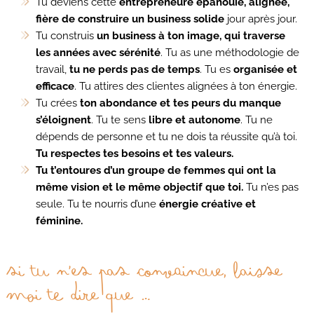
Tu deviens cette
entrepreneure épanouie, alignée,
fière de construire un business solide
jour après jour.
Tu construis
un business à ton image, qui traverse
les années avec sérénité
. Tu as une méthodologie de
travail,
tu ne perds pas de temps
. Tu es
organisée et
efficace
. Tu attires des clientes alignées à ton énergie.
Tu crées
ton abondance et tes peurs du manque
s’éloignent
. Tu te sens
libre et autonome
. Tu ne
dépends de personne et tu ne dois ta réussite qu’à toi.
Tu respectes tes besoins et tes valeurs.
Tu t’entoures d’un groupe de femmes qui ont la
même vision et le même objectif que toi.
Tu n’es pas
seule. Tu te nourris d’une
énergie créative et
féminine.
Si tu n’es pas convaincue, laisse
moi te dire que …