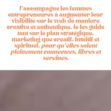
J'accompagne les femmes
entrepreneures à augmenter leur
visibilité sur le web de manière
créative et authentique.
Je les guide
tant sur le plan stratégique,
marketing que créatif, intuitif et
spirituel,
pour qu’elles soient
pleinement connectées, libres et
sereines.