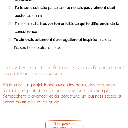
Tu te sens coincée
parce que
tu ne sais pas vraiment quoi
poster
ou quand
Tu as du mal à
trouver ton unicité, ce qui te différencie de ta
concurrence
Tu aimerais tellement être régulière et inspirée
, mais tu
t'essouffles de plus en plus
Tout ceci est normal. Ce n’est que le résultat d’un projet lancé
avec intuition, envie et passion.
Mais aussi un projet lancé avec des peurs
, des croyances
limitantes et probablement une mauvaise stratégie
qui
t’empêchent d’avancer et de construire un business stable et
serein comme tu en as envie
.