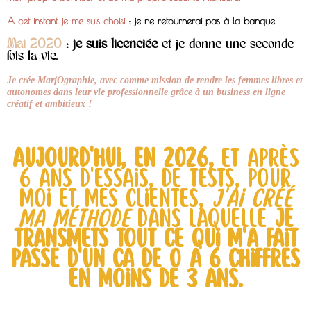
A cet instant je me suis choisi
: je ne retournerai pas à la banque.
Mai 2020
: je suis licenciée
et je donne une seconde
fois la vie.
Je crée MarjOgraphie, avec comme mission de rendre les femmes libres et
autonomes dans leur vie professionnelle grâce à un business en ligne
créatif et ambitieux !
Aujourd'hui, en 2026,
et après
6 ans d'essais, de tests, pour
moi et mes clientes,
j'ai créé
ma méthode
dans laquelle
je
transmets tout ce qui m'a fait
passe d'un CA de 0 a 6 chiffres
en moins de 3 ans.