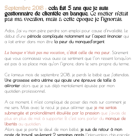
Septembre 2018 :
cela fait 5 ans que je suis
gestionnaire de clientèle en banque.
Ce métier n’était
pas ma vocation, mais à cette époque je l'ignorais.
Ados, j’ai vu mon père perdre son emploi pour cause d’invalidité. Le
début d’une
période compliquée notamment sur l'aspect financier
qui
a fait entrer dans mon être
la peur du manqued’argent
.
c'était celle de ma peur
Sûrement
La banque n’était pas ma vocation,
.
que vous connaissez vous aussi ce sentiment que l’on ressent lorsqu’on
est pas à sa place mais qu’on l’ignore, dans le sens propre du terme.
Ce fameux mois de septembre 2018, je perds le bébé que j’attendais.
Une grossesse extra utérine qui ajoute une épreuve de taille à
affronter
alors que je suis déjà mentalement épuisée par mon
quotidien professionnel.
A ce moment, il m’est compliqué de poser des mots sur comment je
me sens. Mais avec le recul je peux affirmer que
je me sentais
submergée et profondément étouffée par la pression
que j'avais de
plus en plus de mal à supporter. Et c’est sans parler du
manque de
libertés
au quotidien.
Alors que je porte le deuil de mon bébé,
je suis de retour à mon
poste de travail seulement 2 semaines après
l’intervention chirurgicale