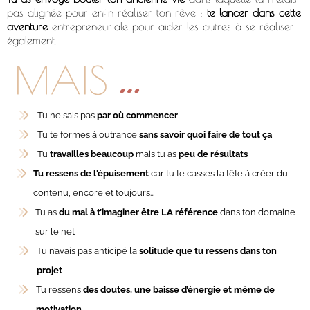
pas alignée pour enfin réaliser ton rêve :
te lancer dans cette
aventure
entrepreneuriale pour aider les autres à se réaliser
également.
Tu ne sais pas
par où commencer
Tu te formes à outrance
sans savoir quoi faire de tout ça
Tu
travailles beaucoup
mais tu as
peu de résultats
Tu ressens de l'épuisement
car tu te casses la tête à créer du
contenu, encore et toujours...
Tu as
du mal à t’imaginer être LA référence
dans ton domaine
sur le net
Tu n’avais pas anticipé la
solitude que tu ressens dans ton
projet
Tu ressens
des doutes, une baisse d’énergie et même de
motivation